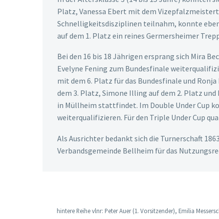
Platz, Vanessa Ebert mit dem Vizepfalzmeistertit
Schnelligkeitsdisziplinen teilnahm, konnte eben
auf dem 1. Platz ein reines Germersheimer Trep
Bei den 16 bis 18 Jährigen ersprang sich Mira Be
Evelyne Fening zum Bundesfinale weiterqualifizie
mit dem 6. Platz für das Bundesfinale und Ronja 
dem 3. Platz, Simone Illing auf dem 2. Platz und B
in Müllheim stattfindet. Im Double Under Cup ko
weiterqualifizieren. Für den Triple Under Cup qu
Als Ausrichter bedankt sich die Turnerschaft 1
Verbandsgemeinde Bellheim für das Nutzungsrec
hintere Reihe vlnr: Peter Auer (1. Vorsitzender), Emilia Mess