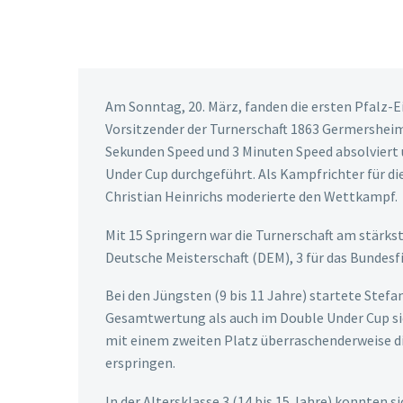
Am Sonntag, 20. März, fanden die ersten Pfalz-E
Vorsitzender der Turnerschaft 1863 Germersheim
Sekunden Speed und 3 Minuten Speed absolviert u
Under Cup durchgeführt. Als Kampfrichter für die
Christian Heinrichs moderierte den Wettkampf.
Mit 15 Springern war die Turnerschaft am stärks
Deutsche Meisterschaft (DEM), 3 für das Bundesfi
Bei den Jüngsten (9 bis 11 Jahre) startete Stefa
Gesamtwertung als auch im Double Under Cup sic
mit einem zweiten Platz überraschenderweise dire
erspringen.
In der Altersklasse 3 (14 bis 15 Jahre) konnten s