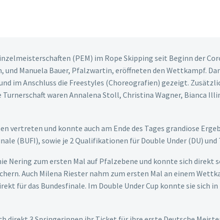
inzelmeisterschaften (PEM) im Rope Skipping seit Beginn der Coro
, und Manuela Bauer, Pfalzwartin, eröffneten den Wettkampf. Dan
nd im Anschluss die Freestyles (Choreografien) gezeigt. Zusätzli
 Turnerschaft waren Annalena Stoll, Christina Wagner, Bianca Illi
ten vertreten und konnte auch am Ende des Tages grandiose Ergebn
nale (BUFI), sowie je 2 Qualifikationen für Double Under (DU) und
nie Nering zum ersten Mal auf Pfalzebene und konnte sich direkt s
hern. Auch Milena Riester nahm zum ersten Mal an einem Wettkamp
kt für das Bundesfinale. Im Double Under Cup konnte sie sich in i
ich direkt 3 Springerinnen ihr Ticket für ihre erste Deutsche Meist