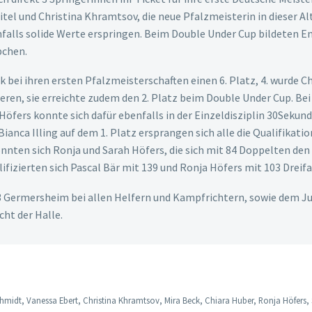
el und Christina Khramtsov, die neue Pfalzmeisterin in dieser Alt
falls solide Werte erspringen. Beim Double Under Cup bildeten Emi
pchen.
ck bei ihren ersten Pfalzmeisterschaften einen 6. Platz, 4. wurde 
ren, sie erreichte zudem den 2. Platz beim Double Under Cup. Bei
Höfers konnte sich dafür ebenfalls in der Einzeldisziplin 30Sekund
ianca Illing auf dem 1. Platz ersprangen sich alle die Qualifikatio
nnten sich Ronja und Sarah Höfers, die sich mit 84 Doppelten den 
alifizierten sich Pascal Bär mit 139 und Ronja Höfers mit 103 Drei
863 Germersheim bei allen Helfern und Kampfrichtern, sowie dem J
ht der Halle.
erschmidt, Vanessa Ebert, Christina Khramtsov, Mira Beck, Chiara Huber, Ronja Höfers