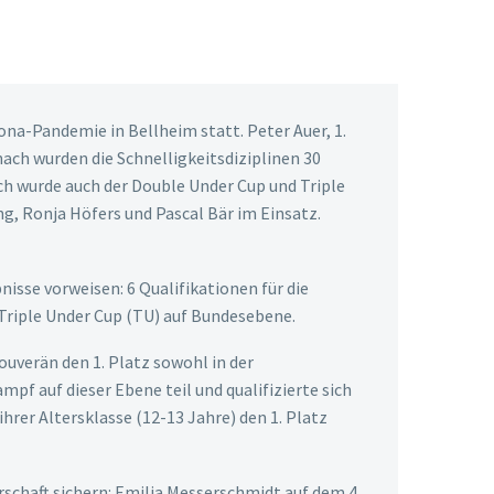
na-Pandemie in Bellheim statt. Peter Auer, 1.
ach wurden die Schnelligkeitsdiziplinen 30
ch wurde auch der Double Under Cup und Triple
ng, Ronja Höfers und Pascal Bär im Einsatz.
isse vorweisen: 6 Qualifikationen für die
 Triple Under Cup (TU) auf Bundesebene.
ouverän den 1. Platz sowohl in der
f auf dieser Ebene teil und qualifizierte sich
hrer Altersklasse (12-13 Jahre) den 1. Platz
erschaft sichern: Emilia Messerschmidt auf dem 4.