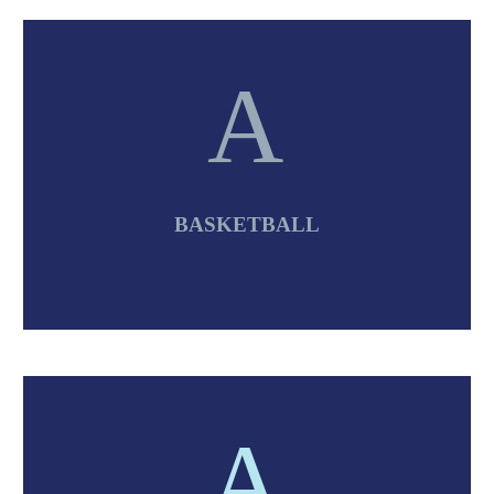
A
A
BASKETBALL
A
A