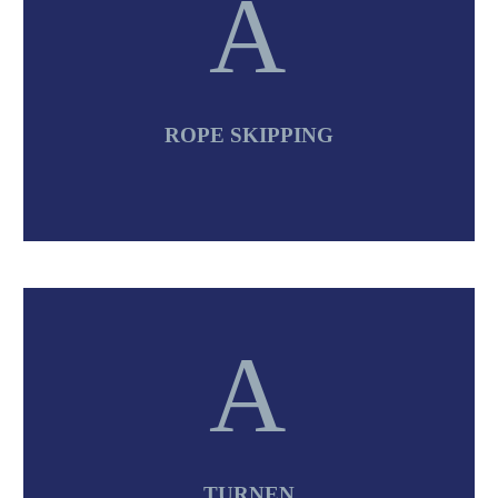
A
A
ROPE SKIPPING
A
A
TURNEN