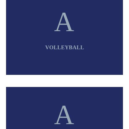
A
A
VOLLEYBALL
A
A