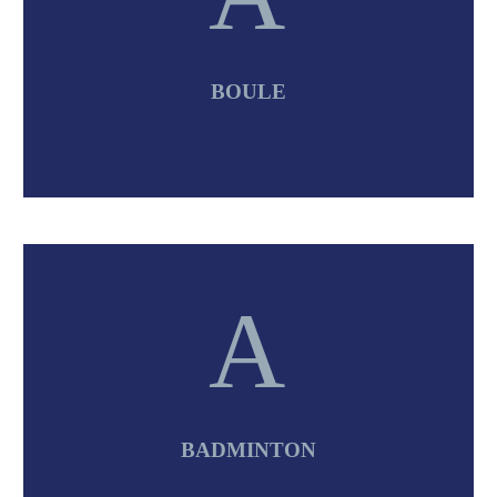
BOULE
A
A
BADMINTON