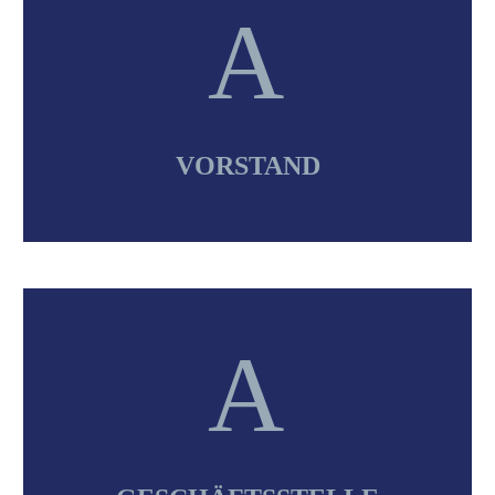
A
A
VORSTAND
A
A