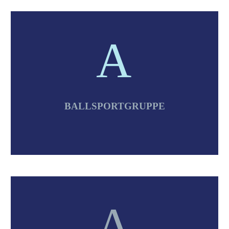
A
A
BALLSPORTGRUPPE
A
A