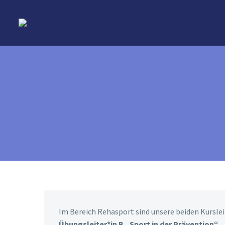
Im Bereich Rehasport sind unsere beiden Kurslei
Übungsleiter*in B „Sport in der Prävention“
.