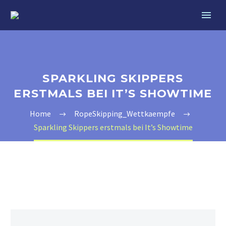
SPARKLING SKIPPERS
ERSTMALS BEI IT’S SHOWTIME
Home
RopeSkipping_Wettkaempfe
Sparkling Skippers erstmals bei It’s Showtime