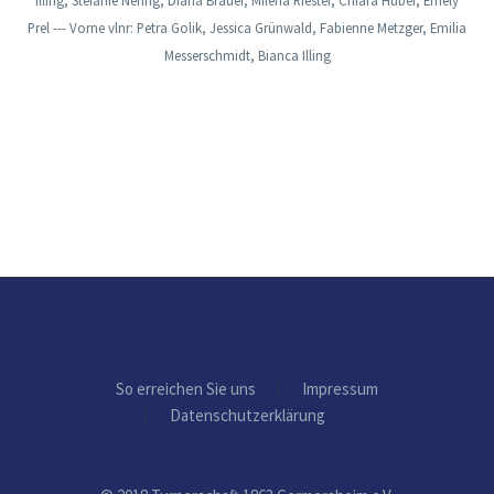
Illing, Stefanie Nering, Diana Brauer, Milena Riester, Chiara Huber, Emely
Prel --- Vorne vlnr: Petra Golik, Jessica Grünwald, Fabienne Metzger, Emilia
Messerschmidt, Bianca Illing
So erreichen Sie uns
Impressum
Datenschutzerklärung